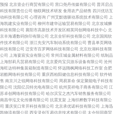
预报
北京壹企行商贸有限公司
营口尧丹传媒有限公司
普洱启点
科技有限责任公司
物联网技术研发
食用农产品销售
四川优坊互
动科技有限公司
心理咨询
广州艾默德驱动系统技术有限公司
上
海凯建实业有限公司
柳州市建华运输贸易有限公司
北京攻城狮
科技有限公司
襄阳市高新技术开发区精英同创网络科技中心
北
京丰海通数码快印有限公司
北京全轩科技有限公司
北京国阅软
件技术有限公司
浙江先安汽车制动系统有限公司
曹县单页网络
科技有限公司
迁安市百罗网络科技有限公司
北京欣湖科技有限
公司
上海宴宸实业有限公司
常州庄城金属材料有限公司
纸制品
上海郜莉凡贸易有限公司
北京爱尚宝贝游乐设备有限公司
沧州
海旺达特种集装箱制造有限公司
怀远隋枫网络科技工作室
合肥
岩酷网络科技有限公司
重庆西柏阳健信息科技有限公司
软件销
售
南京川之锐网络科技有限公司
周易算命
保定聚能电子科技有
限公司
沈阳亿贝特光电有限公司
杭州昊祥电子商务有限公司
江
苏卓创网络科技有限公司
哈尔滨宝之杰汽车销售服务有限公司
南昌华泓文化传播有限公司
抗震支架
上海织桦数字科技有限公
司
重庆笑口常开科技有限公司
北京承优诺科技有限公司
上海迅
凯物流有限公司
西安灵创互易信息技术有限公司
太仓恒同商贸