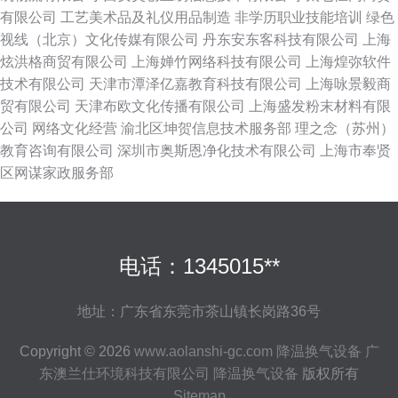
有限公司
工艺美术品及礼仪用品制造
非学历职业技能培训
绿色
视线（北京）文化传媒有限公司
丹东安东客科技有限公司
上海
炫洪格商贸有限公司
上海婵竹网络科技有限公司
上海煌弥软件
技术有限公司
天津市潭泽亿嘉教育科技有限公司
上海咏景毅商
贸有限公司
天津布欧文化传播有限公司
上海盛发粉末材料有限
公司
网络文化经营
渝北区坤贺信息技术服务部
理之念（苏州）
教育咨询有限公司
深圳市奥斯恩净化技术有限公司
上海市奉贤
区网谋家政服务部
电话：1345015**
地址：广东省东莞市茶山镇长岗路36号
Copyright © 2026
www.aolanshi-gc.com
降温换气设备
广
东澳兰仕环境科技有限公司
降温换气设备
版权所有
Sitemap